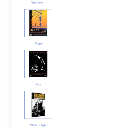
Spéciale...
More
Ray
Shine a light