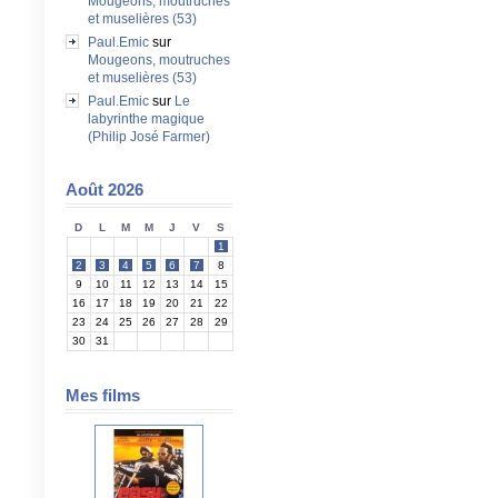
Mougeons, moutruches
et muselières (53)
Paul.Emic
sur
Mougeons, moutruches
et muselières (53)
Paul.Emic
sur
Le
labyrinthe magique
(Philip José Farmer)
Août 2026
D
L
M
M
J
V
S
1
2
3
4
5
6
7
8
9
10
11
12
13
14
15
16
17
18
19
20
21
22
23
24
25
26
27
28
29
30
31
Mes films