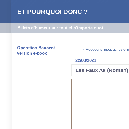
ET POURQUOI DONC ?
Billets d'humeur sur tout et n'importe quoi
Opération Baucent
« Mougeons, moutruches et m
version e-book
22/08/2021
Les Faux As (Roman)