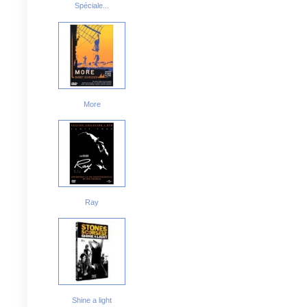
Spéciale...
More
Ray
Shine a light