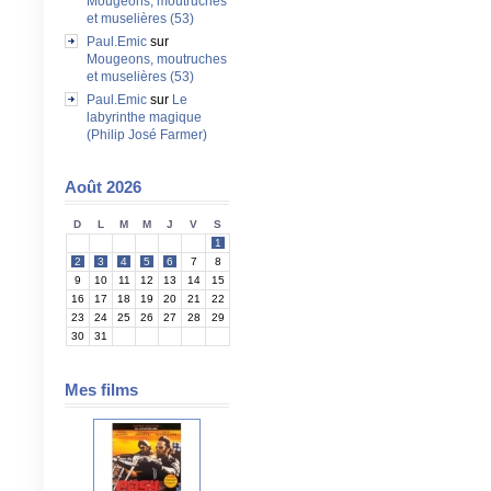
Mougeons, moutruches
et muselières (53)
Paul.Emic
sur
Mougeons, moutruches
et muselières (53)
Paul.Emic
sur
Le
labyrinthe magique
(Philip José Farmer)
Août 2026
D
L
M
M
J
V
S
1
2
3
4
5
6
7
8
9
10
11
12
13
14
15
16
17
18
19
20
21
22
23
24
25
26
27
28
29
30
31
Mes films