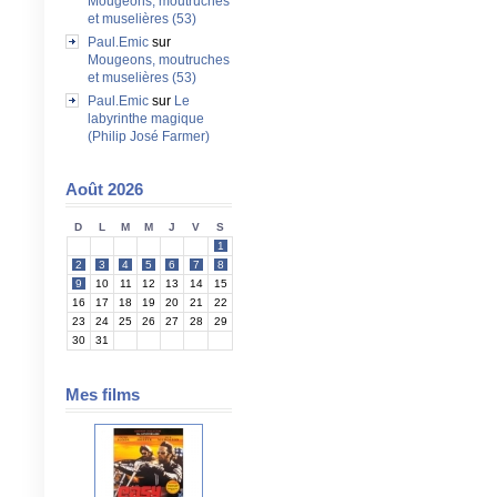
Mougeons, moutruches
et muselières (53)
Paul.Emic
sur
Mougeons, moutruches
et muselières (53)
Paul.Emic
sur
Le
labyrinthe magique
(Philip José Farmer)
Août 2026
D
L
M
M
J
V
S
1
2
3
4
5
6
7
8
9
10
11
12
13
14
15
16
17
18
19
20
21
22
23
24
25
26
27
28
29
30
31
Mes films