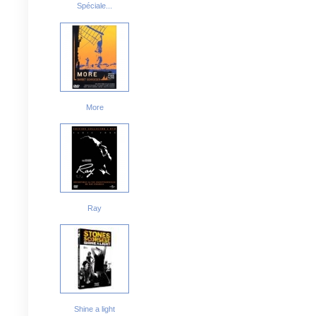
Spéciale...
More
Ray
Shine a light