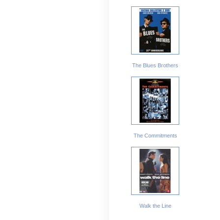
The Blues Brothers
The Commitments
Walk the Line