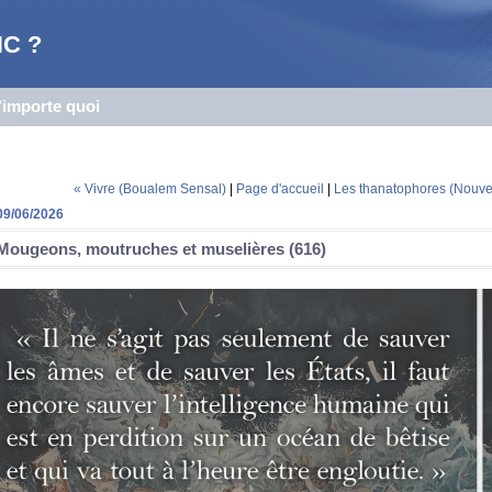
C ?
n'importe quoi
« Vivre (Boualem Sensal)
|
Page d'accueil
|
Les thanatophores (Nouvel
09/06/2026
Mougeons, moutruches et muselières (616)