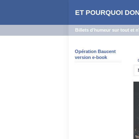
ET POURQUOI DON
Billets d'humeur sur tout et 
Opération Baucent
version e-book