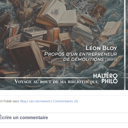
53 Publié dans
Blog
|
Lien permanent
|
Commentaires (0)
Écrire un commentaire