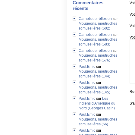
Commentaires
Vot
récents
Vot
Carnets de réflexion
sur
Mougeons, moutruches
Vot
et muselières (602)
Carnets de réflexion
sur
Vot
Mougeons, moutruches
et muselières (583)
Carnets de réflexion
sur
Mougeons, moutruches
et muselières (576)
Paul.Emic
sur
Mougeons, moutruches
et muselières (144)
Paul.Emic
sur
Mougeons, moutruches
Ret
et muselières (145)
Paul.Emic
sur
Les
S'a
Indiens d'Amérique du
Nord (Georges Catlin)
Paul.Emic
sur
Mougeons, moutruches
et muselières (66)
Paul.Emic
sur