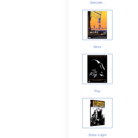
Spéciale...
More
Ray
Shine a light