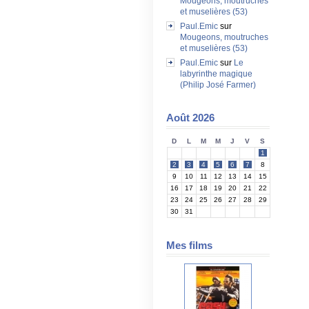
Mougeons, moutruches
et muselières (53)
Paul.Emic
sur
Mougeons, moutruches
et muselières (53)
Paul.Emic
sur
Le
labyrinthe magique
(Philip José Farmer)
Août 2026
D
L
M
M
J
V
S
1
2
3
4
5
6
7
8
9
10
11
12
13
14
15
16
17
18
19
20
21
22
23
24
25
26
27
28
29
30
31
Mes films