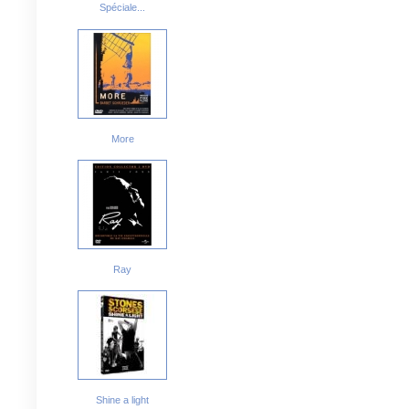
Spéciale...
More
Ray
Shine a light