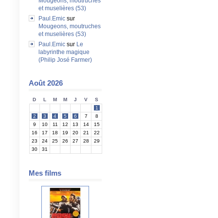
Mougeons, moutruches
et muselières (53)
Paul.Emic
sur
Mougeons, moutruches
et muselières (53)
Paul.Emic
sur
Le
labyrinthe magique
(Philip José Farmer)
Août 2026
D
L
M
M
J
V
S
1
2
3
4
5
6
7
8
9
10
11
12
13
14
15
16
17
18
19
20
21
22
23
24
25
26
27
28
29
30
31
Mes films