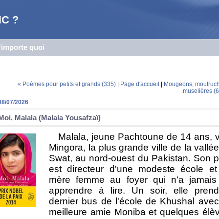
C ?
n'importe quoi
« Poèmes pour petits et grands (335)
|
Page d'accueil
|
Mougeons, moutruch
muselières (6
08/07/2026
Moi, Malala (Malala Yousafzaï)
Malala, jeune Pachtoune de 14 ans, v
Mingora, la plus grande ville de la vallé
Swat, au nord-ouest du Pakistan. Son 
est directeur d'une modeste école et
mère femme au foyer qui n'a jamais
apprendre à lire. Un soir, elle prend
dernier bus de l'école de Khushal ave
meilleure amie Moniba et quelques élè