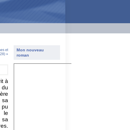
Mon nouveau
es et
28) »
roman
it à
e du
père
 sa
 pu
 le
c sa
ves.