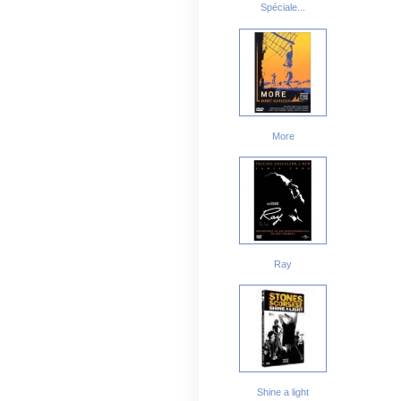
Spéciale...
More
Ray
Shine a light