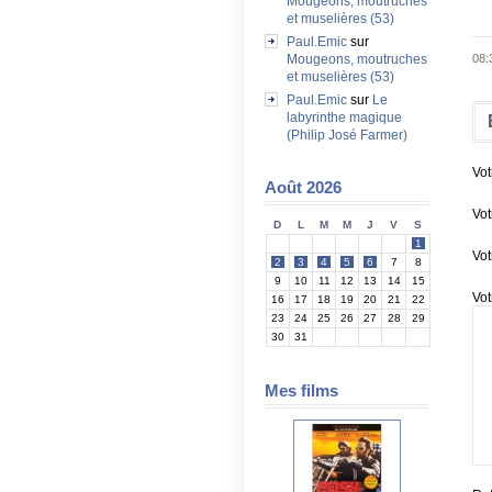
Mougeons, moutruches
et muselières (53)
Paul.Emic
sur
Mougeons, moutruches
08:
et muselières (53)
Paul.Emic
sur
Le
labyrinthe magique
(Philip José Farmer)
Vot
Août 2026
Vot
D
L
M
M
J
V
S
1
Vot
2
3
4
5
6
7
8
9
10
11
12
13
14
15
Vot
16
17
18
19
20
21
22
23
24
25
26
27
28
29
30
31
Mes films