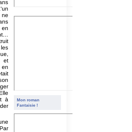
ans
L'un
 ne
dans
e en
ant…
ruit
 les
que,
 et
c en
tait
 son
oger
Elle
t à
Mon roman
ider
Fantaisie !
une
 Par