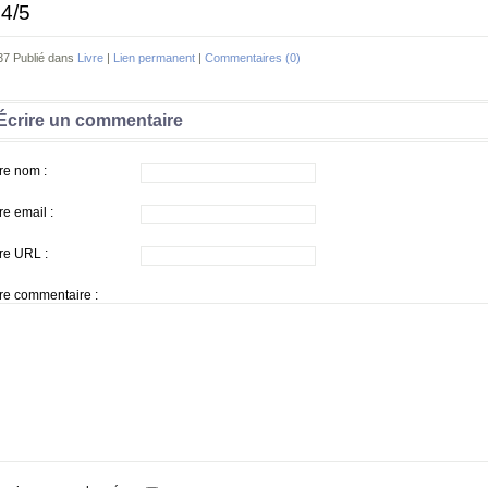
4/5
37 Publié dans
Livre
|
Lien permanent
|
Commentaires (0)
Écrire un commentaire
re nom :
re email :
re URL :
re commentaire :