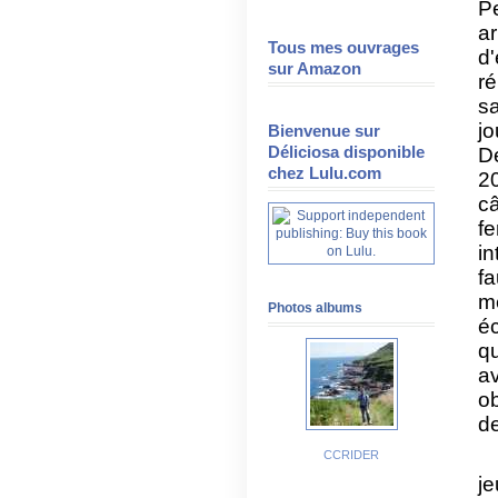
P
ar
Tous mes ouvrages
d
sur Amazon
ré
sa
jo
Bienvenue sur
Déliciosa disponible
Dé
chez Lulu.com
2
câ
f
in
fa
m
Photos albums
é
qu
a
ob
d
CCRIDER
j