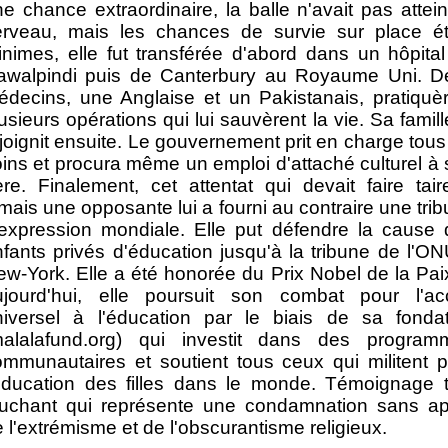
e chance extraordinaire, la balle n'avait pas attein
erveau, mais les chances de survie sur place ét
nimes, elle fut transférée d'abord dans un hôpita
awalpindi puis de Canterbury au Royaume Uni. D
édecins, une Anglaise et un Pakistanais, pratiquè
usieurs opérations qui lui sauvèrent la vie. Sa famill
joignit ensuite. Le gouvernement prit en charge tous
ins et procura même un emploi d'attaché culturel à
re. Finalement, cet attentat qui devait faire tai
mais une opposante lui a fourni au contraire une tri
'expression mondiale. Elle put défendre la cause
fants privés d'éducation jusqu'à la tribune de l'O
w-York. Elle a été honorée du Prix Nobel de la Pai
ujourd'hui, elle poursuit son combat pour l'ac
niversel à l'éducation par le biais de sa fondat
malalafund.org) qui investit dans des program
ommunautaires et soutient tous ceux qui militent 
'éducation des filles dans le monde. Témoignage 
ouchant qui représente une condamnation sans ap
 l'extrémisme et de l'obscurantisme religieux.