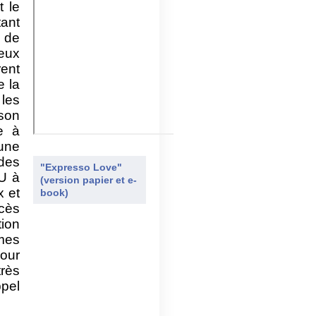
t le
ant
l de
eux
rent
e la
 les
 son
re à
bune
 des
"Expresso Love"
NU à
(version papier et e-
x et
book)
cès
ion
mes
pour
très
pel