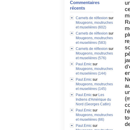
un
Commentaires
récents
c
mi
Carnets de réflexion
sur
R
Mougeons, moutruches
et muselières (602)
m
Carnets de réflexion
sur
pl
Mougeons, moutruches
re
et muselières (583)
so
Carnets de réflexion
sur
pè
Mougeons, moutruches
et muselières (576)
ja
Paul.Emic
sur
d
Mougeons, moutruches
en
et muselières (144)
Ne
Paul.Emic
sur
Mougeons, moutruches
a
et muselières (145)
u
Paul.Emic
sur
Les
(
Indiens d'Amérique du
c
Nord (Georges Catlin)
Paul.Emic
sur
l
Mougeons, moutruches
t
et muselières (66)
de
Paul.Emic
sur