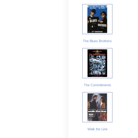
The Blues Brothers
The Commitments
Walk the Line