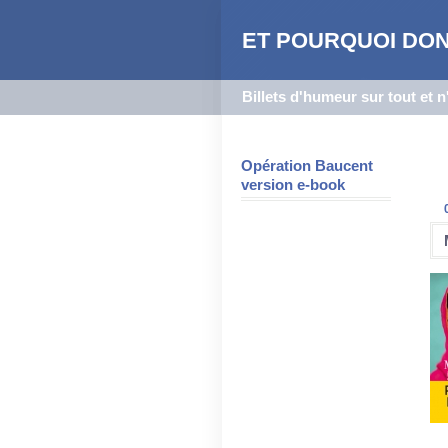
ET POURQUOI DON
Billets d'humeur sur tout et 
Opération Baucent
version e-book