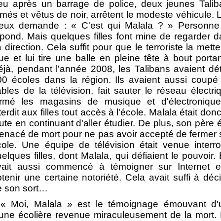
eu après un barrage de police, deux jeunes Talib
més et vêtus de noir, arrêtent le modeste véhicule. 
'eux demande : « C'est qui Malala ? » Personne
pond. Mais quelques filles font mine de regarder 
 direction. Cela suffit pour que le terroriste la mett
ue et lui tire une balle en pleine tête à bout port
jà, pendant l'année 2008, les Talibans avaient dét
00 écoles dans la région. Ils avaient aussi coupé
bles de la télévision, fait sauter le réseau électri
ermé les magasins de musique et d'électronique
terdit aux filles tout accès à l'école. Malala était don
ute en continuant d'aller étudier. De plus, son père é
enacé de mort pour ne pas avoir accepté de fermer
cole. Une équipe de télévision était venue interr
elques filles, dont Malala, qui défiaient le pouvoir. 
vait aussi commencé à témoigner sur Internet e
tenir une certaine notoriété. Cela avait suffi à déc
e son sort…
« Moi, Malala » est le témoignage émouvant d'
eune écolière revenue miraculeusement de la mort.