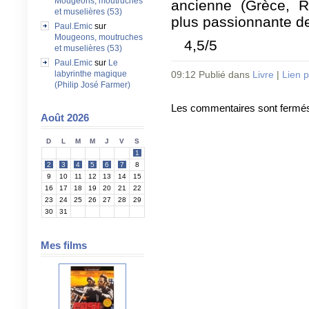
Mougeons, moutruches
ancienne (Grèce, Ro
et muselières (53)
plus passionnante de
Paul.Emic
sur
Mougeons, moutruches
4,5/5
et muselières (53)
Paul.Emic
sur
Le
labyrinthe magique
09:12 Publié dans
Livre
|
Lien 
(Philip José Farmer)
Les commentaires sont fermé
Août 2026
D
L
M
M
J
V
S
1
2
3
4
5
6
7
8
9
10
11
12
13
14
15
16
17
18
19
20
21
22
23
24
25
26
27
28
29
30
31
Mes films