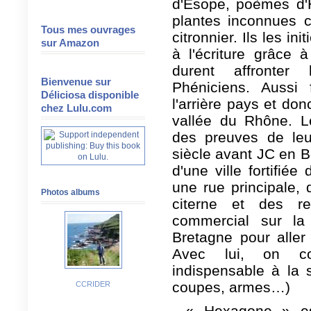
d'Esope, poèmes d'H
plantes inconnues c
Tous mes ouvrages
citronnier. Ils les in
sur Amazon
à l'écriture grâce à
durent affronter
Bienvenue sur
Phéniciens. Aussi f
Déliciosa disponible
l'arrière pays et d
chez Lulu.com
vallée du Rhône. L
des preuves de le
siècle avant JC en B
d'une ville fortifié
une rue principale,
Photos albums
citerne et des re
commercial sur la 
Bretagne pour aller 
Avec lui, on coul
indispensable à la 
coupes, armes…)
CCRIDER
« Hexagone » est