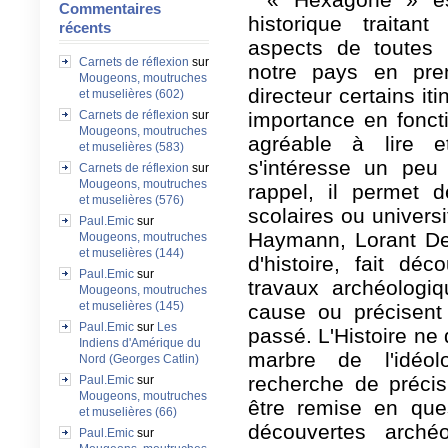
Commentaires
historique traitan
récents
aspects de toutes 
Carnets de réflexion
sur
notre pays en pre
Mougeons, moutruches
directeur certains iti
et muselières (602)
Carnets de réflexion
sur
importance en fonc
Mougeons, moutruches
agréable à lire e
et muselières (583)
s'intéresse un peu
Carnets de réflexion
sur
Mougeons, moutruches
rappel, il permet 
et muselières (576)
scolaires ou univers
Paul.Emic
sur
Haymann, Lorant De
Mougeons, moutruches
et muselières (144)
d'histoire, fait déc
Paul.Emic
sur
travaux archéologiq
Mougeons, moutruches
et muselières (145)
cause ou précisent 
Paul.Emic
sur
Les
passé. L'Histoire ne 
Indiens d'Amérique du
marbre de l'idéol
Nord (Georges Catlin)
recherche de précis
Paul.Emic
sur
Mougeons, moutruches
être remise en que
et muselières (66)
découvertes archéo
Paul.Emic
sur