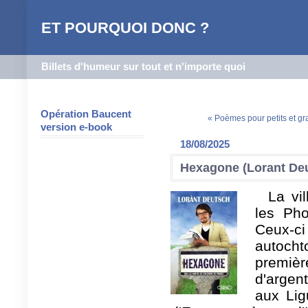
ET POURQUOI DONC ?
Billets d'humeur sur tout et n'importe quoi
Opération Baucent
« Poèmes pour petits et gr
version e-book
18/08/2025
Hexagone (Lorant De
La vi
les Pho
Ceux-
autoch
premiè
d'argen
aux Lig