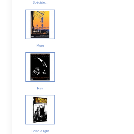
Spéciale...
More
Ray
Shine a light