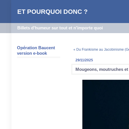
ET POURQUOI DONC ?
Billets d'humeur sur tout et n'importe quoi
Opération Baucent
« Du Frankisme au Jacobinisme (
version e-book
29/11/2025
Mougeons, moutruches et 