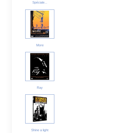
Spéciale...
More
Ray
Shine a light