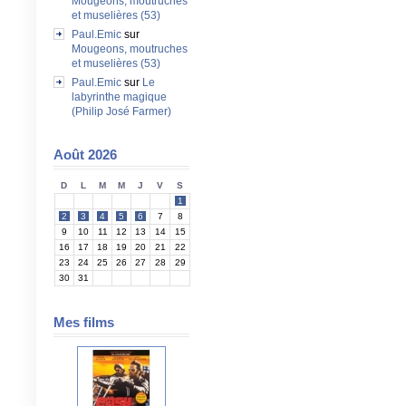
Mougeons, moutruches
et muselières (53)
Paul.Emic
sur
Mougeons, moutruches
et muselières (53)
Paul.Emic
sur
Le
labyrinthe magique
(Philip José Farmer)
Août 2026
D
L
M
M
J
V
S
1
2
3
4
5
6
7
8
9
10
11
12
13
14
15
16
17
18
19
20
21
22
23
24
25
26
27
28
29
30
31
Mes films