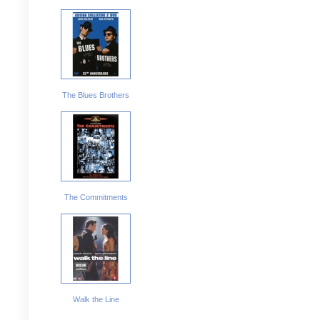
The Blues Brothers
The Commitments
Walk the Line