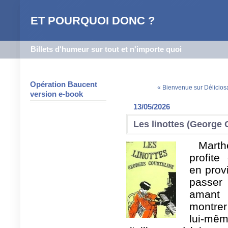
ET POURQUOI DONC ?
Billets d'humeur sur tout et n'importe quoi
Opération Baucent
« Bienvenue sur Délicio
version e-book
13/05/2026
Les linottes (George 
Marth
profit
en prov
passer
amant 
montrer
lui-mêm