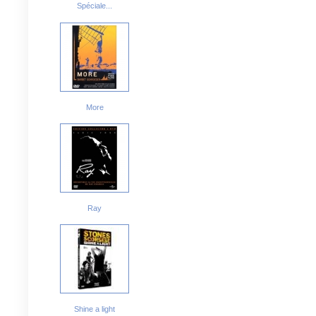
Spéciale...
More
Ray
Shine a light