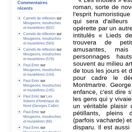
Commentaires
roman, sorte de nov
récents
l'esprit humoristique
Carnets de réflexion
sur
qui sera d'ailleurs
Mougeons, moutruches
opérette par un autre
et muselières (602)
Carnets de réflexion
sur
intitulés « Lieds d
Mougeons, moutruches
trouvera de petit
et muselières (583)
amusantes, mais
Carnets de réflexion
sur
Mougeons, moutruches
personnages hauts
et muselières (576)
souvent au milieu art
Paul.Emic
sur
de tous les jours et 
Mougeons, moutruches
et muselières (144)
pour cadre le dé
Paul.Emic
sur
Montmartre. George 
Mougeons, moutruches
et muselières (145)
enfance, c'est dire s
Paul.Emic
sur
Les
les gens qui y vivaie
Indiens d'Amérique du
un véritable plaisir
Nord (Georges Catlin)
pétillants, pleins 
Paul.Emic
sur
Mougeons, moutruches
(parfois vacharde) 
et muselières (66)
disparu. Il est aussi
Paul.Emic
sur