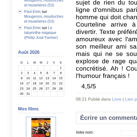
Mougeons, moutruches
sujet de rien du to
et muselières (53)
ligne d'omnibus par
Paul.Emic
sur
homme qui doit chang
Mougeons, moutruches
et muselières (53)
Courteline arrive 
Paul.Emic
sur
Le
divertir. Texte préfér
labyrinthe magique
(Philip José Farmer)
amoureux avec l'ami
son meilleur ami s
Août 2026
mais qui ne se souv
explose de rage qua
D
L
M
M
J
V
S
concrétisé. Ah ! Cou
1
2
3
4
5
6
7
8
l'humour français !
9
10
11
12
13
14
15
16
17
18
19
20
21
22
4,5/5
23
24
25
26
27
28
29
30
31
08:21 Publié dans
Livre
|
Lien 
Mes films
Écrire un comment
Votre nom :