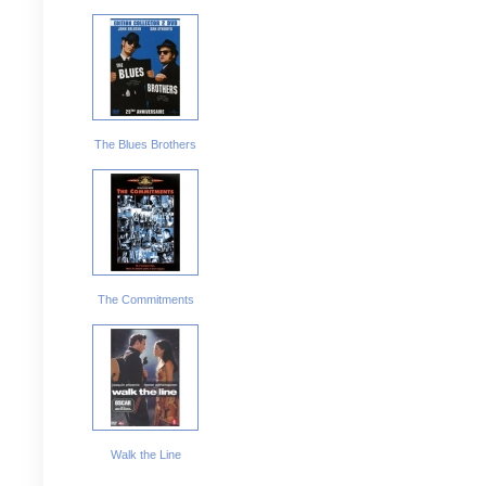
The Blues Brothers
The Commitments
Walk the Line