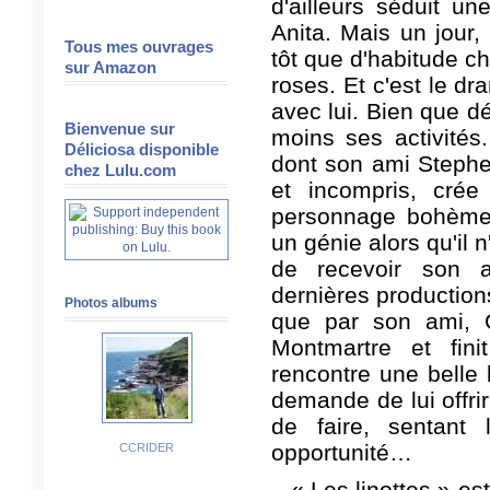
d'ailleurs séduit u
Anita. Mais un jour,
Tous mes ouvrages
tôt que d'habitude c
sur Amazon
roses. Et c'est le d
avec lui. Bien que dé
Bienvenue sur
moins ses activités. 
Déliciosa disponible
dont son ami Stephe
chez Lulu.com
et incompris, cré
personnage bohème e
un génie alors qu'il 
de recevoir son a
dernières production
Photos albums
que par son ami, 
Montmartre et fin
rencontre une belle 
demande de lui offrir
de faire, sentant l
opportunité…
CCRIDER
« Les linottes » es