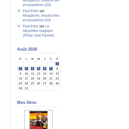
Mougeons, moutruches
et muselières (53)
Paul.Emic
sur
Mougeons, moutruches
et muselières (53)
Paul.Emic
sur
Le
labyrinthe magique
(Philip José Farmer)
Août 2026
D
L
M
M
J
V
S
1
2
3
4
5
6
7
8
9
10
11
12
13
14
15
16
17
18
19
20
21
22
23
24
25
26
27
28
29
30
31
Mes films