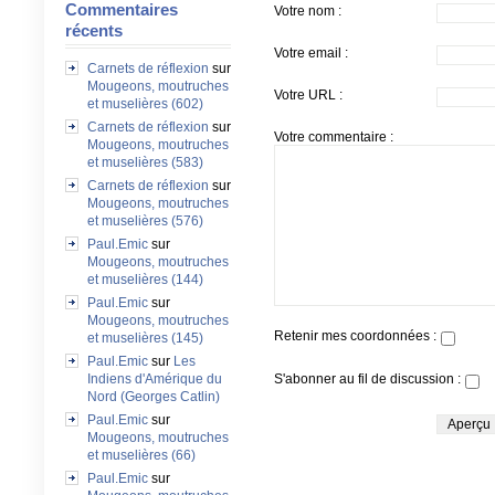
Commentaires
Votre nom :
récents
Votre email :
Carnets de réflexion
sur
Mougeons, moutruches
Votre URL :
et muselières (602)
Carnets de réflexion
sur
Votre commentaire :
Mougeons, moutruches
et muselières (583)
Carnets de réflexion
sur
Mougeons, moutruches
et muselières (576)
Paul.Emic
sur
Mougeons, moutruches
et muselières (144)
Paul.Emic
sur
Mougeons, moutruches
Retenir mes coordonnées :
et muselières (145)
Paul.Emic
sur
Les
S'abonner au fil de discussion :
Indiens d'Amérique du
Nord (Georges Catlin)
Paul.Emic
sur
Mougeons, moutruches
et muselières (66)
Paul.Emic
sur