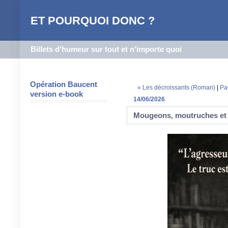
ET POURQUOI DONC ?
Billets d'humeur sur tout et n'importe quoi
Opération Baucent
« Les décroissants (Roman)
|
Pa
version e-book
14/06/2026
Mougeons, moutruches et 