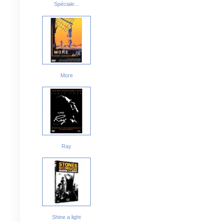
Spéciale...
More
Ray
Shine a light