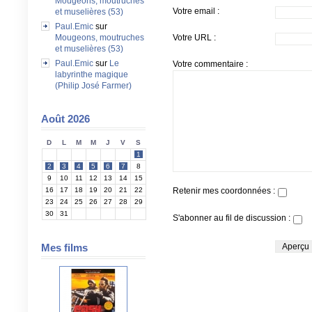
Mougeons, moutruches
Votre email :
et muselières (53)
Paul.Emic
sur
Mougeons, moutruches
Votre URL :
et muselières (53)
Paul.Emic
sur
Le
Votre commentaire :
labyrinthe magique
(Philip José Farmer)
Août 2026
D
L
M
M
J
V
S
1
2
3
4
5
6
7
8
9
10
11
12
13
14
15
16
17
18
19
20
21
22
Retenir mes coordonnées :
23
24
25
26
27
28
29
30
31
S'abonner au fil de discussion :
Mes films