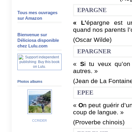
EPARGNE
Tous mes ouvrages
sur Amazon
« L’
épargne est un
quand nos parents l’
Bienvenue sur
(Oscar Wilde)
Déliciosa disponible
chez Lulu.com
EPARGNER
«
S
i tu veux qu’on
autres. »
(Jean de La Fontain
Photos albums
EPEE
«
O
n peut guérir d’
coup de langue. »
CCRIDER
(Proverbe chinois)