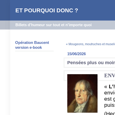
ET POURQUOI DONC ?
Billets d'humeur sur tout et n'importe quoi
Opération Baucent
« Mougeons, moutruches et museli
version e-book
15/06/2026
Pensées plus ou moin
ENV
«
L’
envi
est 
puis
(Heg