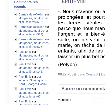
EPIDEMIE
Commentaires
récents
«
N
ous n’avons eu à
Carnets de réflexion
sur
prolongées, et pourt
Mougeons, moutruches
les terres stéril
et muselières (602)
Carnets de réflexion
sur
parce que nous manq
Mougeons, moutruches
l’argent et le bien-
et muselières (583)
suite, on ne veut p
Carnets de réflexion
sur
Mougeons, moutruches
marie, on tâche de 
et muselières (576)
enfants, afin de les
Paul.Emic
sur
laisser un plus bel h
Mougeons, moutruches
et muselières (144)
(Polybe)
Paul.Emic
sur
Mougeons, moutruches
et muselières (145)
08:27 Publié dans
Concept
|
Li
Paul.Emic
sur
Les
Indiens d'Amérique du
Nord (Georges Catlin)
Écrire un comment
Paul.Emic
sur
Mougeons, moutruches
et muselières (66)
Votre nom :
Paul.Emic
sur