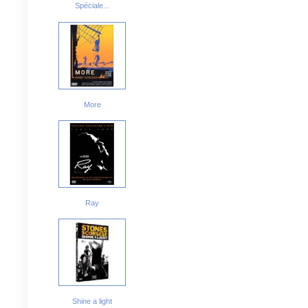
Spéciale...
More
Ray
Shine a light