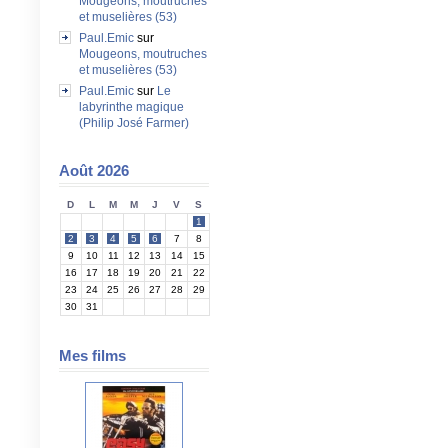
Mougeons, moutruches
et muselières (53)
Paul.Emic
sur
Mougeons, moutruches
et muselières (53)
Paul.Emic
sur
Le
labyrinthe magique
(Philip José Farmer)
Août 2026
D
L
M
M
J
V
S
1
2
3
4
5
6
7
8
9
10
11
12
13
14
15
16
17
18
19
20
21
22
23
24
25
26
27
28
29
30
31
Mes films