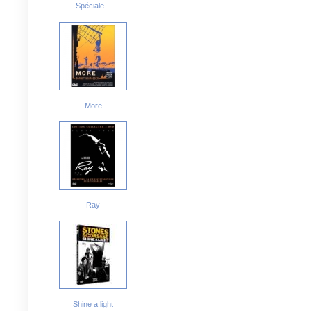
Spéciale...
More
Ray
Shine a light