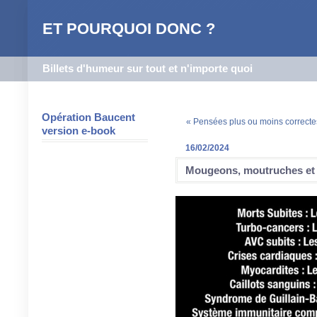
ET POURQUOI DONC ?
Billets d'humeur sur tout et n'importe quoi
Opération Baucent
« Pensées plus ou moins correcte
version e-book
16/02/2024
Mougeons, moutruches et 