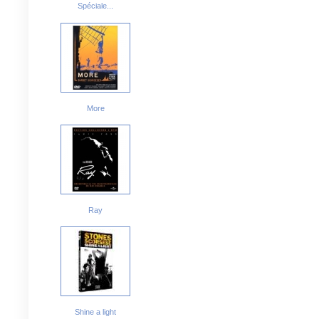
Spéciale...
More
Ray
Shine a light