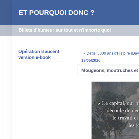
ET POURQUOI DONC ?
Billets d'humeur sur tout et n'importe quoi
Opération Baucent
« Dette: 5000 ans d'Histoire (Da
version e-book
19/05/2026
Mougeons, moutruches et 