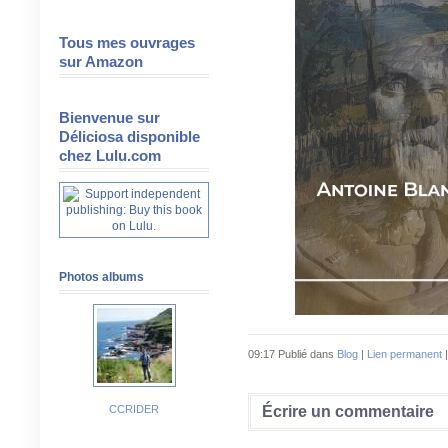
Tous mes ouvrages
sur Amazon
Bienvenue sur
Déliciosa disponible
chez Lulu.com
Photos albums
09:17 Publié dans
Blog
|
Lien permanent
Écrire un commentaire
CCRIDER