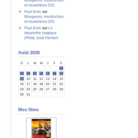
Mougeons, moutruches
et muselières (53)
Paul.Emic
sur
Mougeons, moutruches
et muselières (53)
Paul.Emic
sur
Le
labyrinthe magique
(Philip José Farmer)
Août 2026
D
L
M
M
J
V
S
1
2
3
4
5
6
7
8
9
10
11
12
13
14
15
16
17
18
19
20
21
22
23
24
25
26
27
28
29
30
31
Mes films