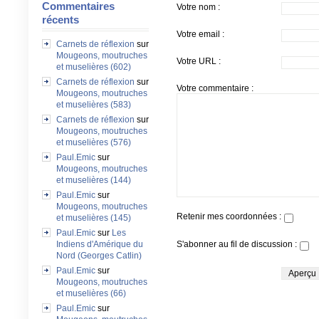
Commentaires
Votre nom :
récents
Votre email :
Carnets de réflexion
sur
Mougeons, moutruches
Votre URL :
et muselières (602)
Carnets de réflexion
sur
Votre commentaire :
Mougeons, moutruches
et muselières (583)
Carnets de réflexion
sur
Mougeons, moutruches
et muselières (576)
Paul.Emic
sur
Mougeons, moutruches
et muselières (144)
Paul.Emic
sur
Mougeons, moutruches
Retenir mes coordonnées :
et muselières (145)
Paul.Emic
sur
Les
S'abonner au fil de discussion :
Indiens d'Amérique du
Nord (Georges Catlin)
Paul.Emic
sur
Mougeons, moutruches
et muselières (66)
Paul.Emic
sur