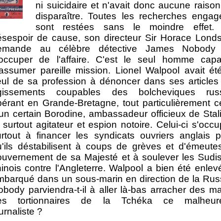
ni suicidaire et n'avait donc aucune raiso
disparaître. Toutes les recherches engag
sont restées sans le moindre effet.
ésespoir de cause, son directeur Sir Horace Lond
emande au célèbre détective James Nobody
'occuper de l'affaire. C'est le seul homme capa
assumer pareille mission. Lionel Walpool avait ét
eul de sa profession à dénoncer dans ses articles
gissements coupables des bolcheviques rus
pérant en Grande-Bretagne, tout particulièrement 
un certain Borodine, ambassadeur officieux de Stal
 surtout agitateur et espion notoire. Celui-ci s'occu
urtout à financer les syndicats ouvriers anglais 
u'ils déstabilisent à coups de grèves et d'émeute
ouvernement de sa Majesté et à soulever les Sudi
inois contre l'Angleterre. Walpool a bien été enlev
mbarqué dans un sous-marin en direction de la Rus
body parviendra-t-il à aller là-bas arracher des m
es tortionnaires de la Tchéka ce malheur
urnaliste ?