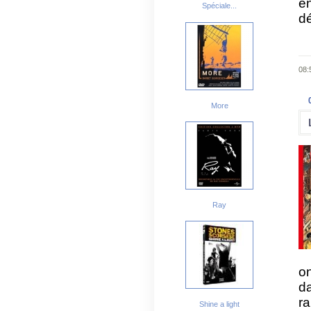
en
Spéciale...
dé
08:
More
Ray
on
d
ra
Shine a light