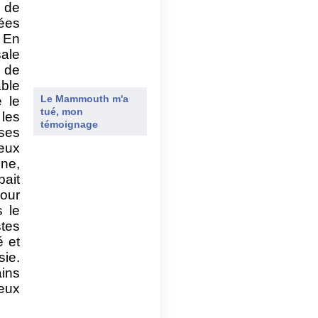
n de
ées
 En
sale
 de
ble
Le Mammouth m'a
é le
tué, mon
 les
témoignage
ses
ceux
ine,
pait
pour
s le
stes
é et
sie.
ains
eux