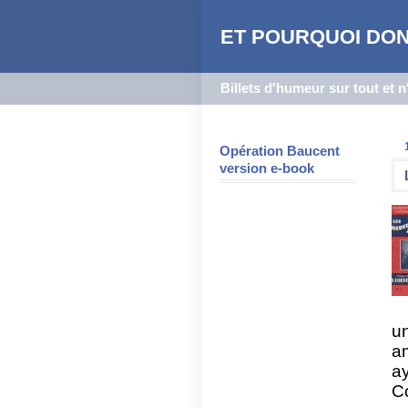
ET POURQUOI DON
Billets d'humeur sur tout et 
Opération Baucent
version e-book
un
a
a
Co