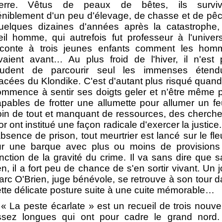
ierre. Vêtus de peaux de bêtes, ils surviv
éniblement d'un peu d'élevage, de chasse et de pê
uelques dizaines d'années après la catastrophe,
eil homme, qui autrefois fut professeur à l'univers
aconte à trois jeunes enfants comment les hom
ivaient avant… Au plus froid de l'hiver, il n'est
rudent de parcourir seul les immenses étend
acées du Klondike. C'est d'autant plus risqué quan
ommence à sentir ses doigts geler et n'être même 
apables de frotter une allumette pour allumer un 
oin de tout et manquant de ressources, des cherch
or ont institué une façon radicale d'exercer la justice
absence de prison, tout meurtrier est lancé sur le fl
ur une barque avec plus ou moins de provisions
nction de la gravité du crime. Il va sans dire que 
en, il a fort peu de chance de s'en sortir vivant. Un j
rc O'Brien, juge bénévole, se retrouve à son tour 
tte délicate posture suite à une cuite mémorable…
« La peste écarlate » est un recueil de trois nouve
ssez longues qui ont pour cadre le grand nord.