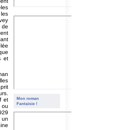
ment
les
 les
vey
 de
ent
ant
lée
que
s et
man
les
rit
rs.
Mon roman
f et
Fantaisie !
d ou
1929
e un
hine