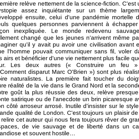
emière relève nettement de la science-fiction. C'est
ystopie assez inquiétante sur un thème largem
éveloppé ensuite, celui d'une pandémie mortelle 
euls quelques personnes parviennent à échapper
açon inexpliquée. Le monde redevenu sauvag
ellement changé que les jeunes n'arrivent même p
aginer qu'il y avait pu avoir une civilisation avant 
ue l'homme pouvait communiquer sans fil, voler d
s airs et bénéficier d'une vie nettement plus facile qu
eur. Les deux autres (« Construire un feu »
Comment disparut Marc O'Brien ») sont plus réalis
ire naturalistes. La première fait toucher du doig
re réalité de la vie dans le Grand Nord et la second
otre goût la plus réussie des deux, relève presqu
nte satirique ou de l'anecdote un brin picaresque 
n côté arroseur arrosé. Inutile d'insister sur le styl
ande qualité de London. C'est toujours un plaisir de 
 relire cet auteur qui nous fera toujours rêver de gr
spaces, de vie sauvage et de liberté dans un ca
andiose et souvent hostile…