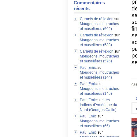
p
Commentaires
de
récents
s
Carnets de réflexion
sur
s
Mougeons, moutruches
fi
et muselières (602)
se
Carnets de réflexion
sur
Mougeons, moutruches
so
et muselières (583)
pa
Carnets de réflexion
sur
po
Mougeons, moutruches
et muselières (576)
s
Paul.Emic
sur
Mougeons, moutruches
et muselières (144)
Paul.Emic
sur
08:
Mougeons, moutruches
et muselières (145)
Paul.Emic
sur
Les
Indiens d'Amérique du
Nord (Georges Catlin)
Paul.Emic
sur
Mougeons, moutruches
et muselières (66)
Paul.Emic
sur