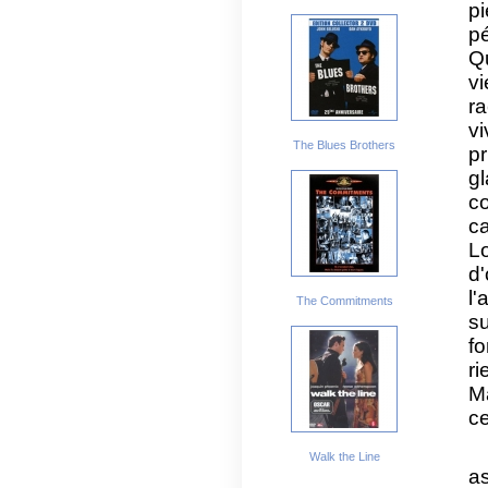
p
p
Q
vi
r
v
The Blues Brothers
p
gl
c
c
L
d'
l'
The Commitments
s
fo
ri
Ma
ce
Walk the Line
a