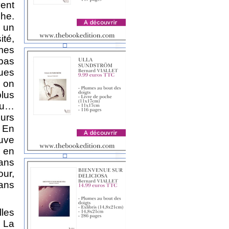
ent
che.
 un
ité,
mes
 pas
ues
d on
plus
feu…
eurs
. En
euve
 en
sans
our,
dans
lles
 La