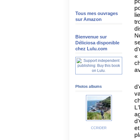
po
p
Tous mes ouvrages
li
sur Amazon
t
d
N
Bienvenue sur
s
Déliciosa disponible
chez Lulu.com
d
«
ch
av
d
Photos albums
v
c
L'
ag
d
et
CCRIDER
pl