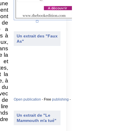
 une
ent
dont
 de
e a
as à
Un extrait des "Faux
eux,
As"
ans
e la
 et
tes,
t la
e, à
e du
avec
e de
Open publication
- Free
publishing
-
More jeunes
lire
ands
Un extrait de "Le
dre
Mammouth m'a tué"