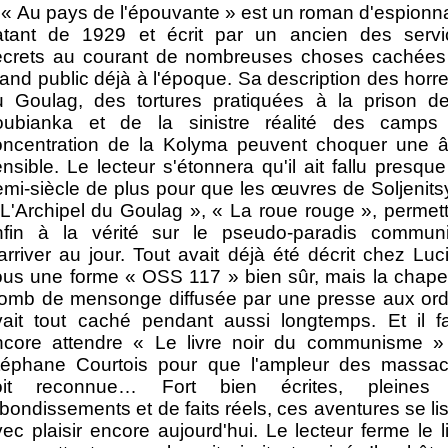
« Au pays de l'épouvante » est un roman d'espion
atant de 1929 et écrit par un ancien des servi
ecrets au courant de nombreuses choses cachées
and public déjà à l'époque. Sa description des horr
u Goulag, des tortures pratiquées à la prison de
oubianka et de la sinistre réalité des camps
oncentration de la Kolyma peuvent choquer une 
nsible. Le lecteur s'étonnera qu'il ait fallu presqu
mi-siècle de plus pour que les œuvres de Soljenit
L'Archipel du Goulag », « La roue rouge », permet
nfin à la vérité sur le pseudo-paradis communi
arriver au jour. Tout avait déjà été décrit chez Luc
ous une forme « OSS 117 » bien sûr, mais la chap
lomb de mensonge diffusée par une presse aux ord
vait tout caché pendant aussi longtemps. Et il fa
ncore attendre « Le livre noir du communisme »
téphane Courtois pour que l'ampleur des massac
oit reconnue… Fort bien écrites, pleines
bondissements et de faits réels, ces aventures se li
ec plaisir encore aujourd'hui. Le lecteur ferme le l