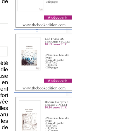
e de
été
die
use
s en
ent
fort
vée
lles
paru
 les
e de