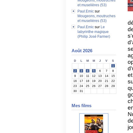
Mougeons, moutruches
et muselières (53)
Paul.Emic
sur
Mougeons, moutruches
et muselières (53)
d
Paul.Emic
sur
Le
d
labyrinthe magique
s
(Philip José Farmer)
d'
s
Août 2026
a
o
D
L
M
M
J
V
S
1
d'
2
3
4
5
6
7
8
et
9
10
11
12
13
14
15
s
16
17
18
19
20
21
22
23
24
25
26
27
28
29
q
30
31
g
ch
Mes films
e
No
d
jo