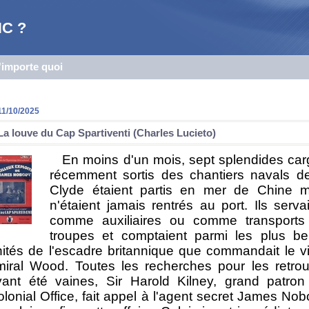
C ?
n'importe quoi
11/10/2025
La louve du Cap Spartiventi (Charles Lucieto)
En moins d'un mois, sept splendides ca
récemment sortis des chantiers navals de
Clyde étaient partis en mer de Chine m
n'étaient jamais rentrés au port. Ils serva
comme auxiliaires ou comme transports
troupes et comptaient parmi les plus bel
ités de l'escadre britannique que commandait le v
miral Wood. Toutes les recherches pour les retro
yant été vaines, Sir Harold Kilney, grand patron
lonial Office, fait appel à l'agent secret James No