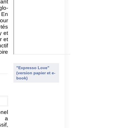
yant
glo-
. En
our
étés
y et
r et
ctif
oire
"Expresso Love"
(version papier et e-
book)
nel
, a
sif,