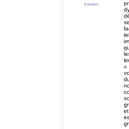
pr
À propos
d
d
s
f
t
im
q
le
l
« 
vo
du
n
co
so
gr
et
e
gr