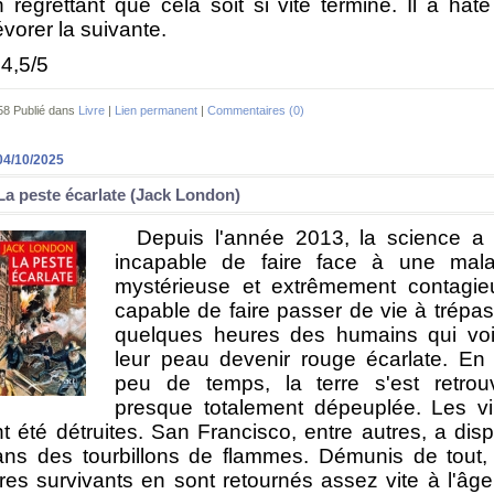
 regrettant que cela soit si vite terminé. Il a hât
vorer la suivante.
4,5/5
58 Publié dans
Livre
|
Lien permanent
|
Commentaires (0)
04/10/2025
La peste écarlate (Jack London)
Depuis l'année 2013, la science a 
incapable de faire face à une mala
mystérieuse et extrêmement contagie
capable de faire passer de vie à trépa
quelques heures des humains qui voi
leur peau devenir rouge écarlate. En 
peu de temps, la terre s'est retrou
presque totalement dépeuplée. Les vi
t été détruites. San Francisco, entre autres, a dis
ans des tourbillons de flammes. Démunis de tout,
res survivants en sont retournés assez vite à l'âg