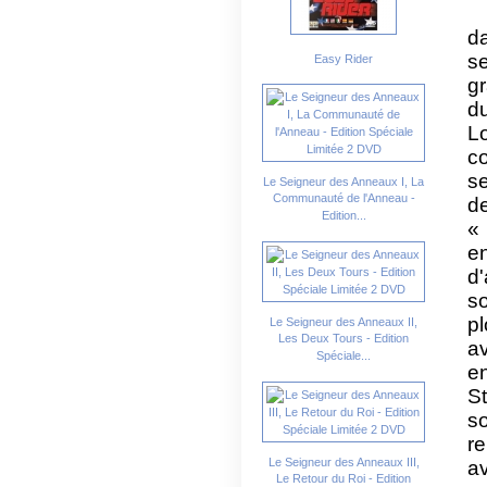
d
s
Easy Rider
gr
d
L
c
se
Le Seigneur des Anneaux I, La
Communauté de l'Anneau -
de
Edition...
« 
e
d'
s
p
Le Seigneur des Anneaux II,
Les Deux Tours - Edition
a
Spéciale...
e
S
s
re
Le Seigneur des Anneaux III,
av
Le Retour du Roi - Edition