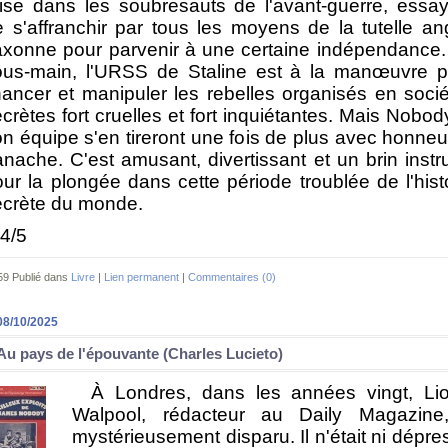
rise dans les soubresauts de l'avant-guerre, essa
 s'affranchir par tous les moyens de la tutelle an
axonne pour parvenir à une certaine indépendance
ous-main, l'URSS de Staline est à la manœuvre p
nancer et manipuler les rebelles organisés en soci
crètes fort cruelles et fort inquiétantes. Mais Nobod
n équipe s'en tireront une fois de plus avec honneu
nache. C'est amusant, divertissant et un brin instru
ur la plongée dans cette période troublée de l'hist
ecrète du monde.
4/5
59 Publié dans
Livre
|
Lien permanent
|
Commentaires (0)
08/10/2025
Au pays de l'épouvante (Charles Lucieto)
À Londres, dans les années vingt, Lio
Walpool, rédacteur au Daily Magazine
mystérieusement disparu. Il n'était ni dépres