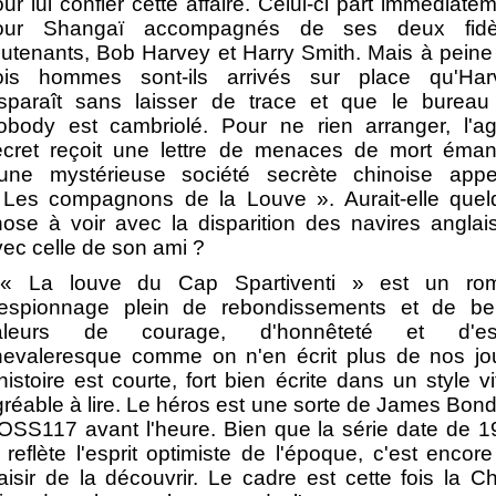
ur lui confier cette affaire. Celui-ci part immédiate
our Shangaï accompagnés de ses deux fidè
eutenants, Bob Harvey et Harry Smith. Mais à peine
rois hommes sont-ils arrivés sur place qu'Har
isparaît sans laisser de trace et que le bureau
obody est cambriolé. Pour ne rien arranger, l'ag
ecret reçoit une lettre de menaces de mort éman
'une mystérieuse société secrète chinoise appe
 Les compagnons de la Louve ». Aurait-elle quel
ose à voir avec la disparition des navires anglai
ec celle de son ami ?
« La louve du Cap Spartiventi » est un ro
'espionnage plein de rebondissements et de bel
aleurs de courage, d'honnêteté et d'esp
hevaleresque comme on n'en écrit plus de nos jou
histoire est courte, fort bien écrite dans un style vi
réable à lire. Le héros est une sorte de James Bon
'OSS117 avant l'heure. Bien que la série date de 
 reflète l'esprit optimiste de l'époque, c'est encor
aisir de la découvrir. Le cadre est cette fois la C