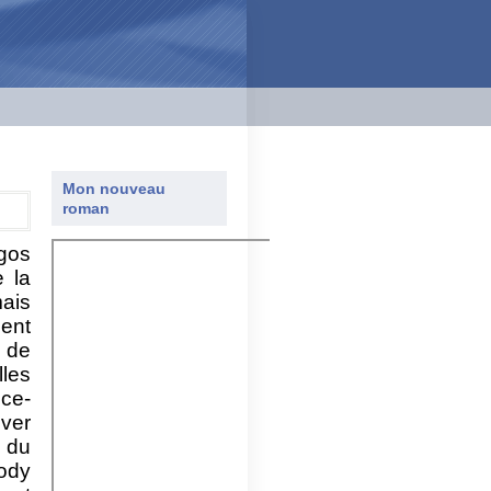
Mon nouveau
roman
rgos
 la
ais
ient
 de
les
ice-
uver
 du
body