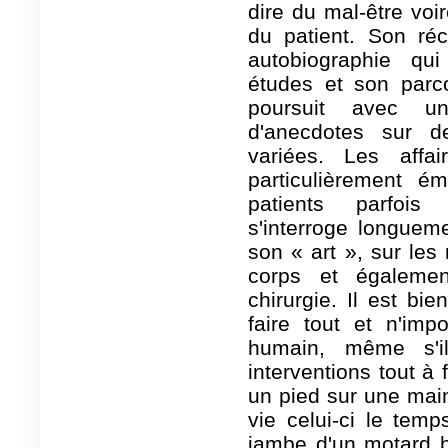
dire du mal-être voi
du patient. Son ré
autobiographie qu
études et son parc
poursuit avec un
d'anecdotes sur de
variées. Les affa
particulièrement é
patients parfois 
s'interroge longuem
son « art », sur les
corps et égalemen
chirurgie. Il est bi
faire tout et n'im
humain, même s'i
interventions tout à
un pied sur une main
vie celui-ci le temps
jambe d'un motard b