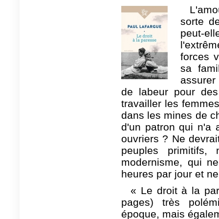
L'amo
sorte de
peut-e
l'extrê
forces v
sa fami
assurer
de labeur pour des 
travailler les femme
dans les mines de ch
d'un patron qui n'a
ouvriers ? Ne devrait
peuples primitifs
modernisme, qui ne 
heures par jour et n
« Le droit à la pa
pages) très polém
époque, mais égale