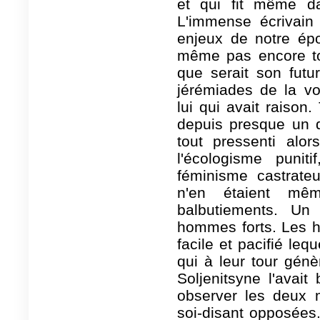
et qui fit même dat
L'immense écrivain 
enjeux de notre épo
même pas encore tom
que serait son futu
jérémiades de la vola
lui qui avait raiso
depuis presque un de
tout pressenti alo
l'écologisme puniti
féminisme castrateu
n'en étaient mê
balbutiements. Un 
hommes forts. Les 
facile et pacifié le
qui à leur tour génèr
Soljenitsyne l'avait
observer les deux 
soi-disant opposées.