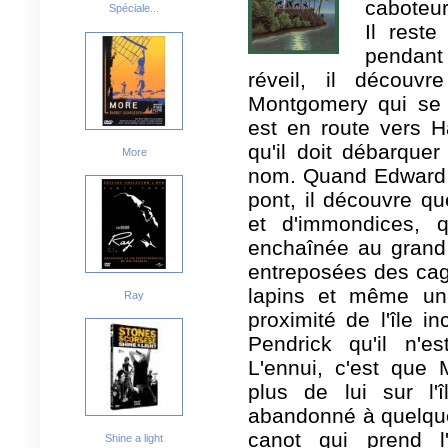
caboteu
Spéciale...
Il rest
pendant
réveil, il découv
Montgomery qui se 
est en route vers H
qu'il doit débarque
More
nom. Quand Edward, 
pont, il découvre qu
et d'immondices, 
enchaînée au grand 
entreposées des cag
lapins et même un
Ray
proximité de l'île in
Pendrick qu'il n'e
L'ennui, c'est que
plus de lui sur l'î
abandonné à quelque
canot qui prend l
Shine a light