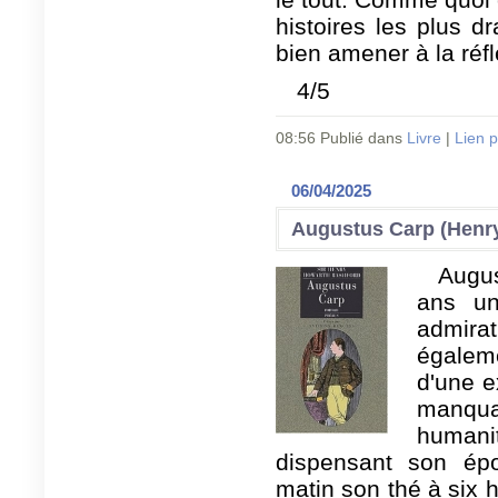
histoires les plus d
bien amener à la réfl
4/5
08:56 Publié dans
Livre
|
Lien 
06/04/2025
Augustus Carp (Henry
Augu
ans un
admira
égale
d'une e
manqu
human
dispensant son ép
matin son thé à six h