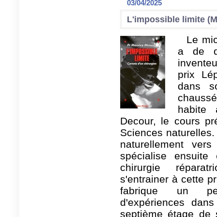
03/04/2025
L'impossible limite 
Le mi
a de q
invente
prix Lép
dans s
chaussé
habite
Decour, le cours pr
Sciences naturelles. 
naturellement ver
spécialise ensuite
chirurgie répara
s'entrainer à cette p
fabrique un pet
d'expériences dan
septième étage de 