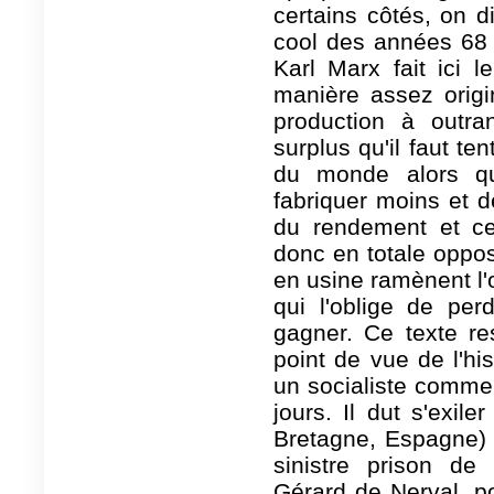
certains côtés, on d
cool des années 68 !
Karl Marx fait ici 
manière assez origin
production à outra
surplus qu'il faut te
du monde alors qu'i
fabriquer moins et d
du rendement et cel
donc en totale opposi
en usine ramènent l'
qui l'oblige de per
gagner. Ce texte res
point de vue de l'his
un socialiste comme
jours. Il dut s'exile
Bretagne, Espagne) 
sinistre prison de
Gérard de Nerval, po