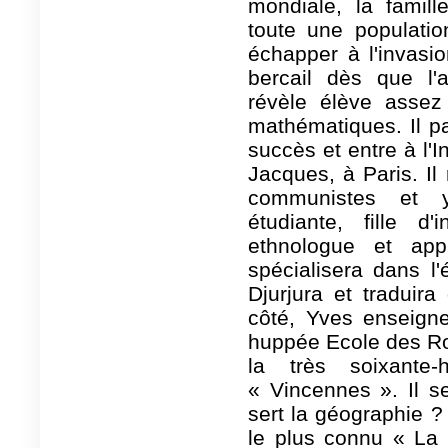
mondiale, la famill
toute une populatio
échapper à l'invasi
bercail dès que l'
révèle élève assez 
mathématiques. Il 
succès et entre à l'I
Jacques, à Paris. Il 
communistes et y
étudiante, fille d'
ethnologue et app
spécialisera dans l
Djurjura et traduir
côté, Yves enseign
huppée Ecole des Ro
la très soixante-
« Vincennes ». Il s
sert la géographie ?
le plus connu « La 