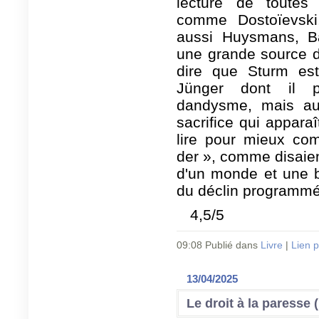
lecture de toutes
comme Dostoïevski
aussi Huysmans, Ba
une grande source d'i
dire que Sturm es
Jünger dont il pa
dandysme, mais au
sacrifice qui appara
lire pour mieux co
der », comme disaient 
d'un monde et une b
du déclin programmé
4,5/5
09:08 Publié dans
Livre
|
Lien 
13/04/2025
Le droit à la paresse 