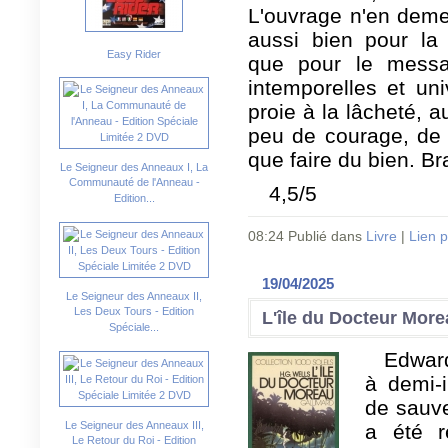
L'ouvrage n'en deme
aussi bien pour la 
Easy Rider
que pour le messa
intemporelles et un
proie à la lâcheté, 
peu de courage, de 
que faire du bien. Br
Le Seigneur des Anneaux I, La
Communauté de l'Anneau -
4,5/5
Edition...
08:24 Publié dans
Livre
|
Lien 
19/04/2025
Le Seigneur des Anneaux II,
Les Deux Tours - Edition
L'île du Docteur More
Spéciale...
Edward
à demi-i
de sauve
Le Seigneur des Anneaux III,
a été r
Le Retour du Roi - Edition