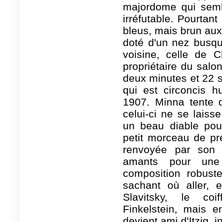
majordome qui semb
irréfutable. Pourtan
bleus, mais brun aux 
doté d'un nez busqu
voisine, celle de Ch
propriétaire du salon
deux minutes et 22 se
qui est circoncis h
1907. Minna tente d
celui-ci ne se laiss
un beau diable pou
petit morceau de pr
renvoyée par son 
amants pour un
composition robuste
sachant où aller, e
Slavitsky, le coi
Finkelstein, mais 
devient ami d'Itzig, 