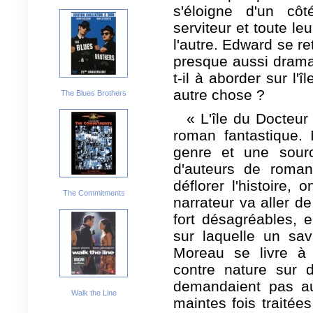
s'éloigne d'un cô
serviteur et toute le
l'autre. Edward se r
presque aussi drama
t-il à aborder sur l'î
autre chose ?
The Blues Brothers
« L'île du Docteu
roman fantastique. 
genre et une source
d'auteurs de roman
déflorer l'histoire
The Commitments
narrateur va aller de
fort désagréables, 
sur laquelle un sav
Moreau se livre à 
contre nature sur 
demandaient pas au
Walk the Line
maintes fois traitées