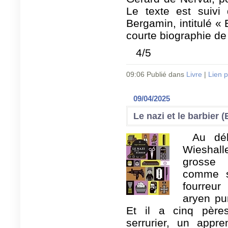
Le texte est suivi
Bergamin, intitulé « 
courte biographie de 
4/5
09:06 Publié dans
Livre
|
Lien 
09/04/2025
Le nazi et le barbier 
Au déb
Wieshall
grosse 
comme s
fourreur
aryen pu
Et il a cinq père
serrurier, un appr