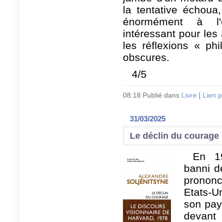
la tentative échoua
énormément à l'
intéressant pour le
les réflexions « ph
obscures.
4/5
08:18 Publié dans
Livre
|
Lien 
31/03/2025
Le déclin du courage 
En 19
banni d
prononc
Etats-U
son pay
devant 