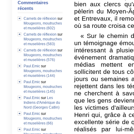
Commentaires
bien aux clercs qu
récents
pèlerin du Moyen-Âg
et Entrevaux, il remo
Carnets de réflexion
sur
Mougeons, moutruches
où sa route croisa c
et muselières (602)
Carnets de réflexion
sur
« Sur le chemin d
Mougeons, moutruches
un témoignage émouv
et muselières (583)
intéressant à plusi
Carnets de réflexion
sur
Mougeons, moutruches
événement dramatiq
et muselières (576)
médias mettent e
Paul.Emic
sur
sollicitent de tous c
Mougeons, moutruches
et muselières (144)
jours ou semaines a
Paul.Emic
sur
rejettent dans les té
Mougeons, moutruches
et muselières (145)
ne cherchent à savo
Paul.Emic
sur
Les
que les gens devien
Indiens d'Amérique du
les victimes d'aille
Nord (Georges Catlin)
Henri qui, grâce à c
Paul.Emic
sur
Mougeons, moutruches
excellente série de 
et muselières (66)
réalisés par lui-m
Paul.Emic
sur