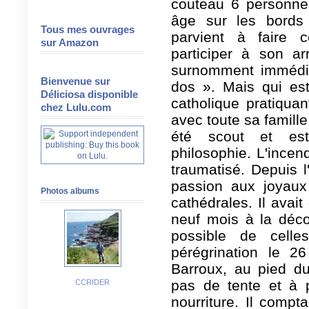
couteau 6 personne
âge sur les bords
Tous mes ouvrages
parvient à faire 
sur Amazon
participer à son ar
surnomment immédi
Bienvenue sur
dos ». Mais qui est
Déliciosa disponible
catholique pratiqua
chez Lulu.com
avec toute sa famille
été scout et est
philosophie. L'incen
traumatisé. Depuis l
passion aux joyaux
Photos albums
cathédrales. Il avai
neuf mois à la déc
possible de celle
pérégrination le 
Barroux, au pied du
pas de tente et à 
CCRIDER
nourriture. Il compta