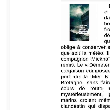
« 
d
h
fr
d
qu
oblige à conserver 
que soit la météo. 
compagnon Mickhaïl
remis. Le « Demeter
cargaison composée
port de la Mer No
Bretagne, sans fair
cours de route, u
mystérieusement, 
marins croient mê
clandestin qui dispa