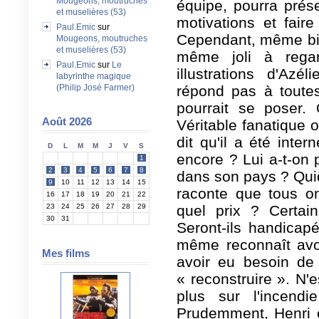
Mougeons, moutruches
équipe, pourra prése
et muselières (53)
motivations et fair
Paul.Emic
sur
Cependant, même bie
Mougeons, moutruches
et muselières (53)
même joli à regar
Paul.Emic
sur
Le
illustrations d'Azé
labyrinthe magique
(Philip José Farmer)
répond pas à toutes
pourrait se poser. 
Août 2026
Véritable fanatique
dit qu'il a été inter
D
L
M
M
J
V
S
encore ? Lui a-t-on p
1
2
3
4
5
6
7
8
dans son pays ? Qui
9
10
11
12
13
14
15
raconte que tous o
16
17
18
19
20
21
22
23
24
25
26
27
28
29
quel prix ? Certain
30
31
Seront-ils handicapé
même reconnaît avoi
Mes films
avoir eu besoin d
« reconstruire ». N'
plus sur l'incend
Prudemment, Henri en