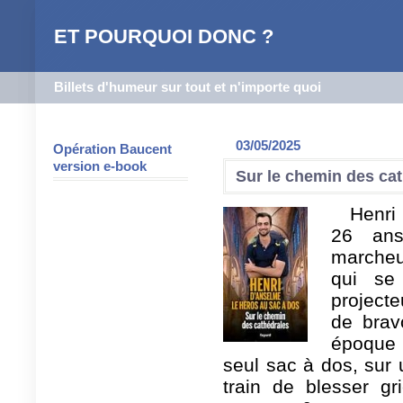
ET POURQUOI DONC ?
Billets d'humeur sur tout et n'importe quoi
03/05/2025
Opération Baucent
version e-book
Sur le chemin des ca
Henri
26 an
marcheu
qui se
projecte
de brav
époque :
seul sac à dos, sur u
train de blesser g