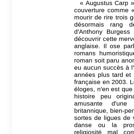
« Augustus Carp »
couverture comme « 
mourir de rire trois 
désormais rang d
d'Anthony Burgess i
découvrir cette merve
anglaise. Il ose pa
romans humoristiqu
roman soit paru anon
eu aucun succès à l'é
années plus tard et
française en 2003. Le
éloges, n'en est que 
histoire peu origi
amusante d'une 
britannique, bien-pen
sortes de ligues de v
danse ou la prost
religiosité mal com